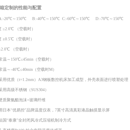
箱定制的性能与配置
:-20℃～150℃ B:-40℃～150℃ C:-60℃～150℃ D:-70℃～150℃
 ≤2.0℃ （空载时）
 ±0.5℃（空载时）
±2.0℃ （空载时）
常温～150℃≤45min（空载时）
常温～-40℃≤40min（空载时M）
采用优质（t=1.2mm）A3钢板数控机床加工成型，外壳表面进行喷塑处理
采用高级不锈钢（SUS304）
 硬质聚氨酯泡沫+玻璃纤维
采用日本“优易控”品牌温度仪表，7英寸高清真彩液晶触摸显示屏
 法国“泰康”全封闭风冷式压缩机制冷方式