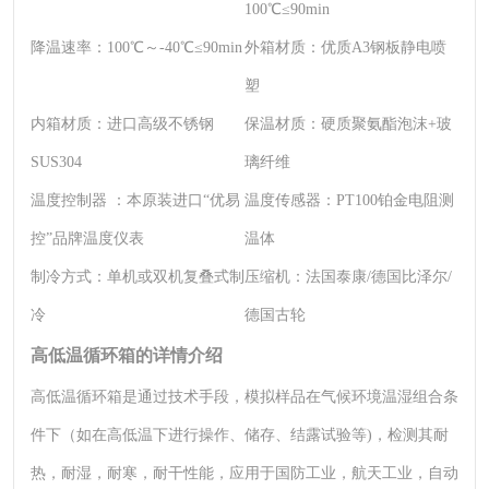
100℃≤90min
降温速率：
100℃～-40℃≤90min
外箱材质：
优质A3钢板静电喷
塑
内箱材质：
进口高级不锈钢
保温材质：
硬质聚氨酯泡沫+玻
SUS304
璃纤维
温度控制器 ：
本原装进口“优易
温度传感器：
PT100铂金电阻测
控”品牌温度仪表
温体
制冷方式：
单机或双机复叠式制
压缩机：
法国泰康/德国比泽尔/
冷
德国古轮
高低温循环箱的详情介绍
高低温循环箱是通过技术手段，模拟样品在气候环境温湿组合条
件下（如在高低温下进行操作、储存、结露试验等)，检测其耐
热，耐湿，耐寒，耐干性能，应用于国防工业，航天工业，自动