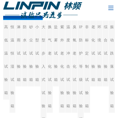
高低温试验箱
高
恒
淋
防
砂
小
大
换
盐
紫
温
臭
IP
非
老
环
综
振
低
温
雨
水
尘
型
型
气
雾
外
度
氧
防
标
化
境
合
动
温
恒
试
试
试
试
步
老
试
老
冲
老
护
定
试
试
试
跌
试
湿
验
验
验
验
入
化
验
化
击
化
等
制
验
验
验
落
验
试
箱
箱
箱
箱
式
试
箱
试
试
试
级
试
箱
箱
箱
试
箱
验
试
验
验
验
验
试
验
验
箱
验
箱
箱
箱
箱
验
箱
箱