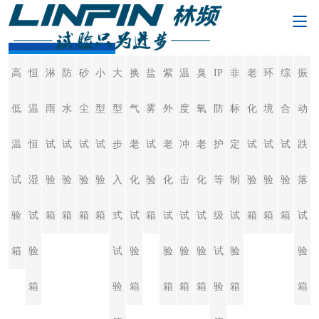
老化试验箱
高
恒
淋
防
砂
小
大
换
盐
紫
温
臭
IP
非
老
环
综
振
低
温
雨
水
尘
型
型
气
雾
外
度
氧
防
标
化
境
合
动
温
恒
试
试
试
试
步
老
试
老
冲
老
护
定
试
试
试
跌
试
湿
验
验
验
验
入
化
验
化
击
化
等
制
验
验
验
落
验
试
箱
箱
箱
箱
式
试
箱
试
试
试
级
试
箱
箱
箱
试
箱
验
试
验
验
验
验
试
验
验
箱
验
箱
箱
箱
箱
验
箱
箱