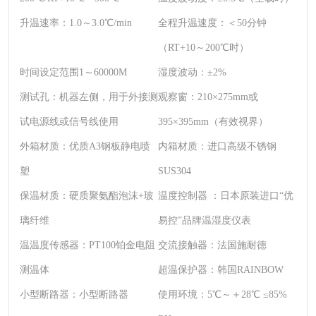
升温速率：
1.0～3.0℃/min
全程升温速度：
＜50分钟
（RT+10～200℃时）
时间设定范围
1～60000M
湿度波动：
±2%
测试孔：
机器左侧，用于外接测
观察窗：
210×275mm或
试电源线或信号线使用
395×395mm（有效视界）
外箱材质：
优质A3钢板静电喷
内箱材质：
进口高级不锈钢
塑
SUS304
保温材质：
硬质聚氨酯泡沫+玻
温度控制器 ：
日本原装进口“优
璃纤维
易控”品牌温湿度仪表
温温度传感器：
PT100铂金电阻
交流接触器：
法国施耐德
测温体
超温保护器：
韩国RAINBOW
小型断路器：
小型断路器
使用环境：
5℃～＋28℃ ≤85%