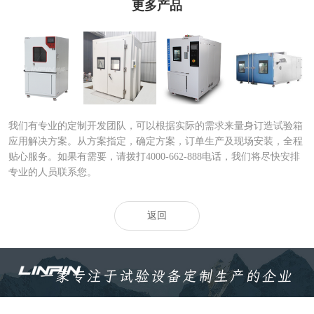
更多产品
砂尘试验箱|沙尘
步入式砂尘试验
快速温变试验箱|
大型快速温度变
试验箱
箱|大型步
快速温度
化试验箱
我们有专业的定制开发团队，可以根据实际的需求来量身订造试验箱
应用解决方案。从方案指定，确定方案，订单生产及现场安装，全程
贴心服务。如果有需要，请拨打4000-662-888电话，我们将尽快安排
专业的人员联系您。
返回