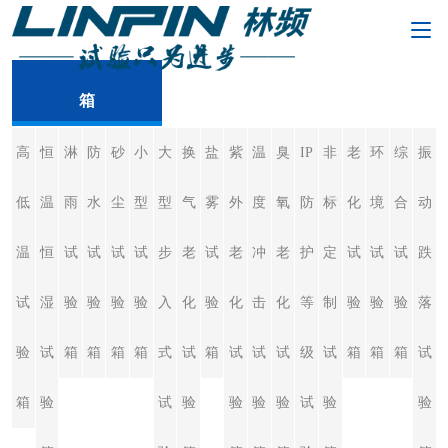
换气老化试验
箱
高
恒
淋
防
砂
小
大
换
盐
紫
温
臭
IP
非
老
环
综
振
低
温
雨
水
尘
型
型
气
雾
外
度
氧
防
标
化
境
合
动
温
恒
试
试
试
试
步
老
试
老
冲
老
护
定
试
试
试
跌
试
湿
验
验
验
验
入
化
验
化
击
化
等
制
验
验
验
落
验
试
箱
箱
箱
箱
式
试
箱
试
试
试
级
试
箱
箱
箱
试
箱
验
试
验
验
验
验
试
验
验