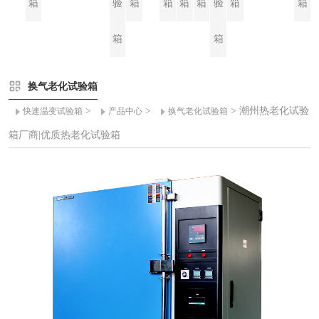
箱
验
箱
箱
箱
箱
验
箱
箱
箱
箱
换气老化试验箱
>
>
> 潮州热老化试验
快速温变试验箱
产品中心
换气老化试验箱
箱厂商|优质热老化试验箱