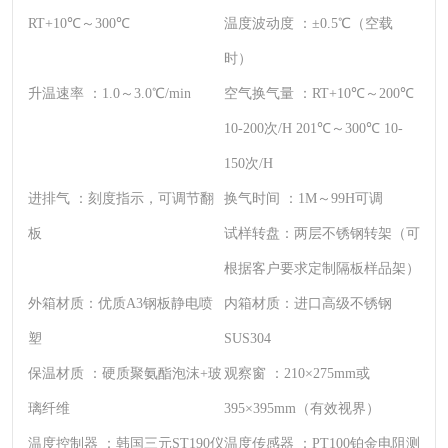
RT+10℃～300℃
温度波动度 ：
±0.5℃（空载
时）
升温速率 ：
1.0～3.0℃/min
空气换气量 ：
RT+10℃～200℃
10-200次/H 201℃～300℃ 10-
150次/H
进排气 ：
刻度指示，可调节翻
换气时间 ：
1M～99H可调
板
试样转盘：
两层不锈钢转架（可
根据客户要求定制隔板样品架）
外箱材质：
优质A3钢板静电喷
内箱材质：
进口高级不锈钢
塑
SUS304
保温材质 ：
硬质聚氨酯泡沫+玻
观察窗 ：
210×275mm或
璃纤维
395×395mm（有效视界）
温度控制器 ：
韩国三元ST190仪
温度传感器 ：
PT100铂金电阻测