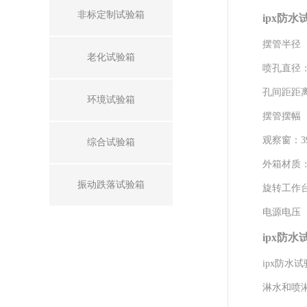
非标定制试验箱
ipx防
摆管半径 
老化试验箱
喷孔直径
孔间距距离
环境试验箱
摆管摆幅 
观察窗：
综合试验箱
外箱材质
振动跌落试验箱
旋转工作台
电源电压 
ipx防
ipx防
淋水和喷