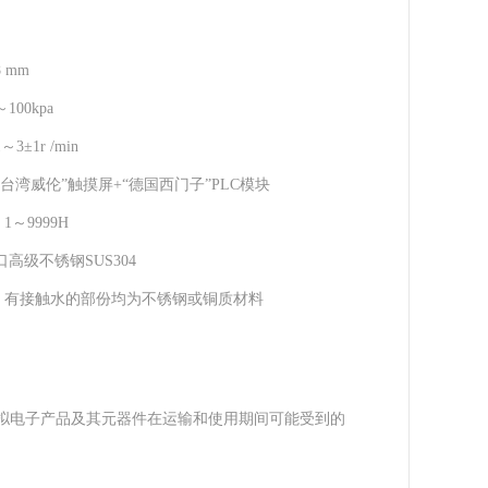
8 mm
～100kpa
1～3±1r /min
“台湾威伦”触摸屏+“德国西门子”PLC模块
：
1～9999H
口高级不锈钢SUS304
：
有接触水的部份均为不锈钢或铜质材料
模拟电子产品及其元器件在运输和使用期间可能受到的