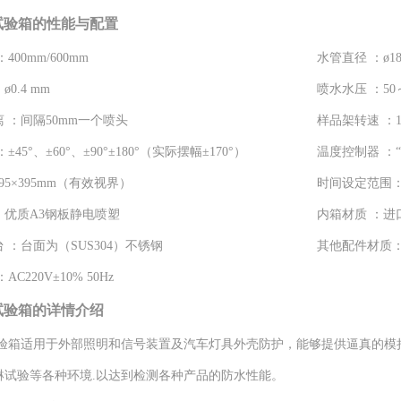
水试验箱的性能与配置
：
400mm/600mm
水管直径 ：
ø1
：
ø0.4 mm
喷水水压 ：
50
 ：
间隔50mm一个喷头
样品架转速 ：
：
±45°、±60°、±90°±180°（实际摆幅±170°）
温度控制器 ：
395×395mm（有效视界）
时间设定范围
：
优质A3钢板静电喷塑
内箱材质 ：
进
 ：
台面为（SUS304）不锈钢
其他配件材质
：
AC220V±10% 50Hz
水试验箱的详情介绍
水试验箱适用于外部照明和信号装置及汽车灯具外壳防护，能够提供逼真的
淋试验等各种环境.以达到检测各种产品的防水性能。