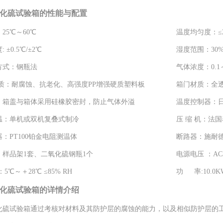
化硫试验箱的性能与配置
：
25℃～60℃
温度均匀度：
:
±0.5℃/±2℃
湿度范围：
30
方式：
钢瓶法
气体浓度：
0.
质：
耐腐蚀、抗老化、高强度PP增强硬质塑料板
箱门材质：
全
：
箱盖与箱体采用硅橡胶密封，防止气体外溢
温度控制器：
温：
单机或双机复叠式制冷
压 缩 机：
法国
器：
PT100铂金电阻测温体
断路器：
施耐
：
样品架1套、二氧化硫钢瓶1个
电源电压 ：
AC
：
5℃～＋28℃ ≤85% RH
功 率:
10.0K
化硫试验箱的详情介绍
化硫试验箱通过考核对材料及其防护层的腐蚀的能力，以及相似防护层的