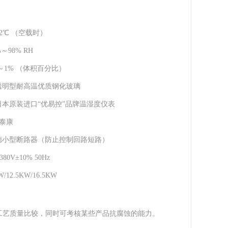
≤2℃ （空载时）
%～98% RH
1～1% （体积百分比）
透明型耐高温优质钢化玻璃
日本原装进口“优易控”品牌温湿度仪表
泰康
德小型断路器（防止控制回路短路）
380V±10% 50Hz
W/12.5KW/16.5KW
工艺质量比较，同时可考核某些产品抗腐蚀的能力。