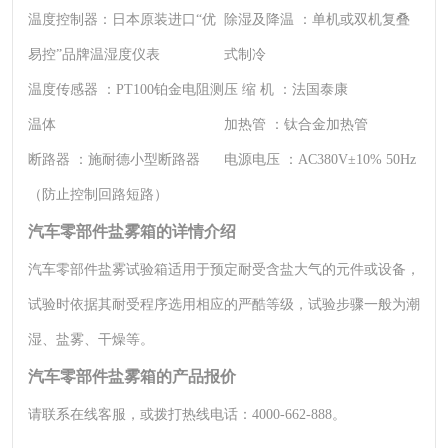
温度控制器：
日本原装进口“优
除湿及降温 ：
单机或双机复叠
易控”品牌温湿度仪表
式制冷
温度传感器 ：
PT100铂金电阻测
压 缩 机 ：
法国泰康
温体
加热管 ：
钛合金加热管
断路器 ：
施耐德小型断路器
电源电压 ：
AC380V±10% 50Hz
（防止控制回路短路）
汽车零部件盐雾箱的详情介绍
汽车零部件盐雾试验箱适用于预定耐受含盐大气的元件或设备，
试验时依据其耐受程序选用相应的严酷等级，试验步骤一般为潮
湿、盐雾、干燥等。
汽车零部件盐雾箱的产品报价
请联系在线客服，或拨打热线电话：4000-662-888。