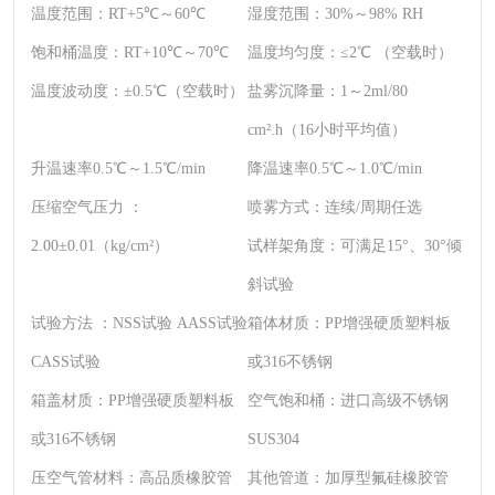
温度范围：
RT+5℃～60℃
湿度范围：
30%～98% RH
饱和桶温度：
RT+10℃～70℃
温度均匀度：
≤2℃ （空载时）
温度波动度：
±0.5℃（空载时）
盐雾沉降量：
1～2ml/80
cm².h（16小时平均值）
升温速率
0.5℃～1.5℃/min
降温速率
0.5℃～1.0℃/min
压缩空气压力 ：
喷雾方式：
连续/周期任选
2.00±0.01（kg/cm²）
试样架角度：
可满足15°、30°倾
斜试验
试验方法 ：
NSS试验 AASS试验
箱体材质：
PP增强硬质塑料板
CASS试验
或316不锈钢
箱盖材质：
PP增强硬质塑料板
空气饱和桶：
进口高级不锈钢
或316不锈钢
SUS304
压空气管材料：
高品质橡胶管
其他管道：
加厚型氟硅橡胶管