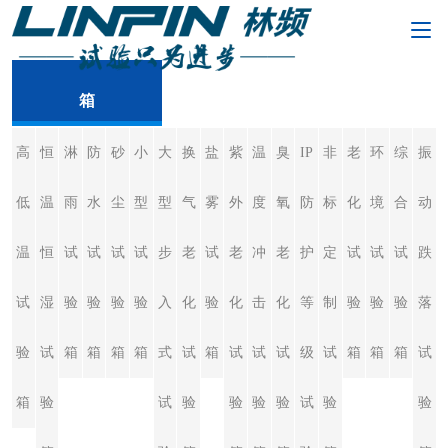
非标定制试验
箱
高
恒
淋
防
砂
小
大
换
盐
紫
温
臭
IP
非
老
环
综
振
低
温
雨
水
尘
型
型
气
雾
外
度
氧
防
标
化
境
合
动
温
恒
试
试
试
试
步
老
试
老
冲
老
护
定
试
试
试
跌
试
湿
验
验
验
验
入
化
验
化
击
化
等
制
验
验
验
落
验
试
箱
箱
箱
箱
式
试
箱
试
试
试
级
试
箱
箱
箱
试
箱
验
试
验
验
验
验
试
验
验