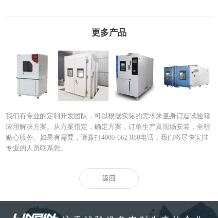
更多产品
砂尘试验箱|沙尘
步入式砂尘试验
快速温变试验箱|
大型快速温度变
试验箱
箱|大型步
快速温度
化试验箱
我们有专业的定制开发团队，可以根据实际的需求来量身订造试验箱
应用解决方案。从方案指定，确定方案，订单生产及现场安装，全程
贴心服务。如果有需要，请拨打4000-662-888电话，我们将尽快安排
专业的人员联系您。
返回