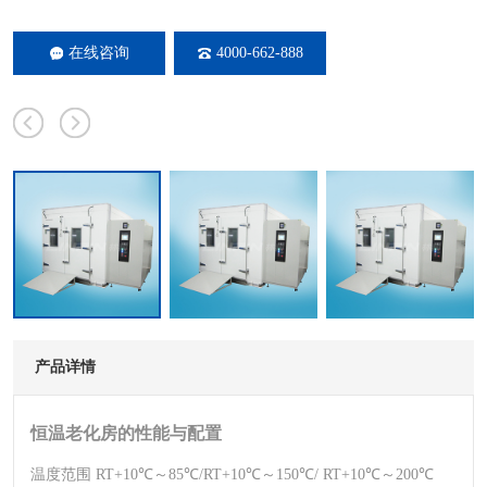
在线咨询
4000-662-888
产品详情
恒温老化房的性能与配置
温度范围
RT+10℃～85℃/RT+10℃～150℃/ RT+10℃～200℃