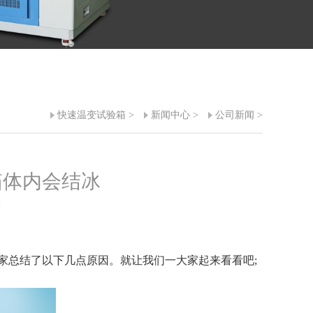
快速温变试验箱
>
新闻中心
>
公司新闻
>
箱体内会结冰
2
家总结了以下几点原因。就让我们一大家起来看看吧;