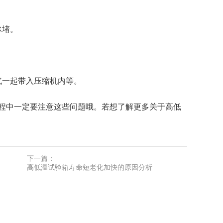
冰堵。
一起带入压缩机内等。
程中一定要注意这些问题哦。若想了解更多关于高低
下一篇：
高低温试验箱寿命短老化加快的原因分析